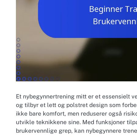
Et nybegynnertrening mitt er et essensielt 
og tilbyr et lett og polstret design som forb
ikke bare komfort, men reduserer også risik
utvikle teknikkene sine. Med funksjoner tilp
brukervennlige grep, kan nybegynnere trene e