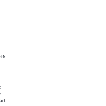
ere
t
e
ort