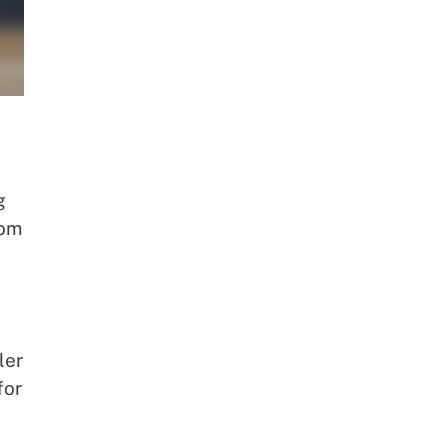
g
som
ler
for