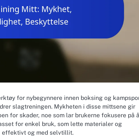
verktøy for nybegynnere innen boksing og kampspor
edrer slagtreningen. Mykheten i disse mittsene gir
oen for skader, noe som lar brukerne fokusere på 
asset for enkel bruk, som lette materialer og
ffektivt og med selvtillit.