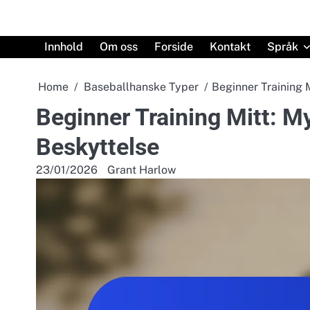
Skip
to
content
Innhold
Om oss
Forside
Kontakt
Språk
Home
Baseballhanske Typer
Beginner Training 
Beginner Training Mitt: M
Beskyttelse
23/01/2026
Grant Harlow