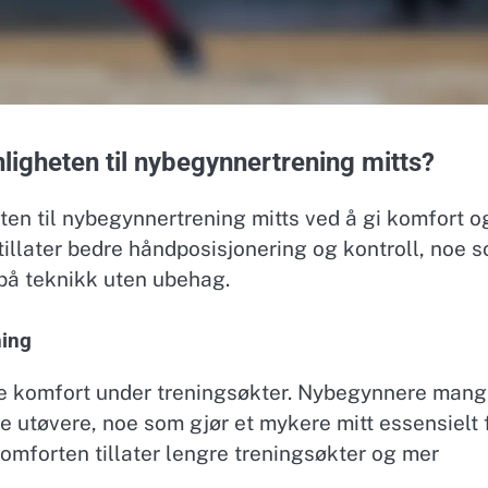
igheten til nybegynnertrening mitts?
en til nybegynnertrening mitts ved å gi komfort o
 tillater bedre håndposisjonering og kontroll, noe 
 på teknikk uten ubehag.
ning
kre komfort under treningsøkter. Nybegynnere mang
e utøvere, noe som gjør et mykere mitt essensielt 
omforten tillater lengre treningsøkter og mer