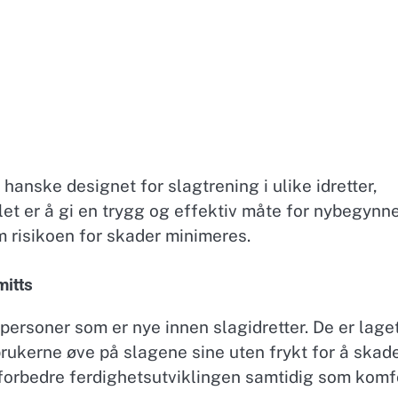
 hanske designet for slagtrening i ulike idretter,
t er å gi en trygg og effektiv måte for nybegynn
m risikoen for skader minimeres.
mitts
personer som er nye innen slagidretter. De er lage
brukerne øve på slagene sine uten frykt for å skad
å forbedre ferdighetsutviklingen samtidig som komf